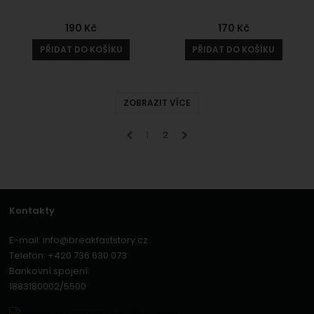
190
Kč
170
Kč
PŘIDAT DO KOŠÍKU
PŘIDAT DO KOŠÍKU
ZOBRAZIT VÍCE
předchozí
1
2
následující
Kontakty
E-mail:
info@breakfaststory.cz
Telefon:
+420 736 630 073
Bankovní spojení:
1883180002/5500