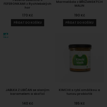
Marmeláda z BŘEŽANSKÝCH
FEFERONKAMI z Rychlebských
MALIN
hor
170
Kč
190
Kč
PŘIDAT DO KOŠÍKU
PŘIDAT DO KOŠÍKU
JABLKA Z LIBČAN se slaným
KIMCHI s rybí omáčkou a
karamelem a skořicí
tunou probiotik
140
Kč
195
Kč