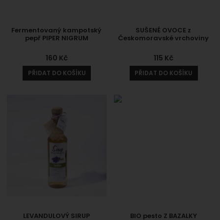
Fermentovaný kampotský
SUŠENÉ OVOCE z
pepř PIPER NIGRUM
Českomoravské vrchoviny
160
Kč
115
Kč
PŘIDAT DO KOŠÍKU
PŘIDAT DO KOŠÍKU
LEVANDULOVÝ SIRUP
BIO pesto Z BAZALKY