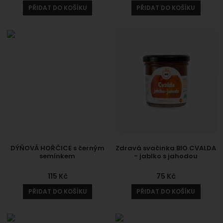
PŘIDAT DO KOŠÍKU
PŘIDAT DO KOŠÍKU
DÝŇOVÁ HOŘČICE s černým
Zdravá svačinka BIO CVALDA
semínkem
- jablko s jahodou
115
Kč
75
Kč
PŘIDAT DO KOŠÍKU
PŘIDAT DO KOŠÍKU