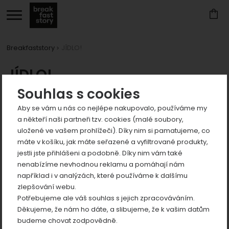
Breakfaststory
JÍDLO!
Zobrazit
JÍDLO!
více
Zobrazit
Souhlas s cookies
Už jste se někdy zakousli do čokorobota? Robůtek nebo
více
Aby se vám u nás co nejlépe nakupovalo, používáme my
dokonale roztomilé pralinky z ručně vyráběné čokolády u nás
Zobrazit
a někteří naši partneři tzv. cookies (malé soubory,
nejsou žádný problém. Kromě laskomin v potravinovém výběru
více
uložené ve vašem prohlížeči). Díky nim si pamatujeme, co
toho nejlepšího z českých sociálních výroben u nás najdete taky
Zobrazit
máte v košíku, jak máte seřazené a vyfiltrované produkty,
bylinkové medy z Rychlebských hor, bio-sirupy z prosluněných
více
jestli jste přihlášeni a podobně. Díky nim vám také
jihomoravských sadů, jablečný ocet se značkou kvality Jeseníky
nenabízíme nevhodnou reklamu a pomáhají nám
originální produkt nebo zdravé směsi ořechů na zahnání chuti i
například i v analýzách, které používáme k dalšímu
podporu imunity. A pokud vás zajímá, co se skrývá v kouzelné
zlepšování webu.
tubě s názvem Jedlý truhlík, stačí kliknout o fous níž!
Potřebujeme ale váš souhlas s jejich zpracováváním.
Produkty
Děkujeme, že nám ho dáte, a slibujeme, že k vašim datům
Zobrazit
budeme chovat zodpovědně.
více