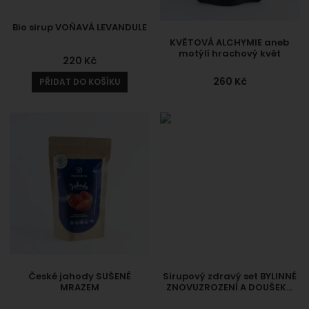
Bio sirup VOŇAVÁ LEVANDULE
KVĚTOVÁ ALCHYMIE aneb
motýlí hrachový květ
220
Kč
260
Kč
PŘIDAT DO KOŠÍKU
České jahody SUŠENÉ
Sirupový zdravý set BYLINNÉ
MRAZEM
ZNOVUZROZENÍ A DOUŠEK…