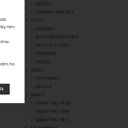
HRAČKY
DOPLŇKY PRO DĚTI
aši
TEXTIL!
íky nim
DOPLŇKY
EKOLOGICKÉ PYTLÍKY
ízíme
BATOHY A TAŠKY
POUZDRA
TRIČKA
 nám ho
JÍDLO!
POTRAVINY
LRYBÍ
NÁPOJE
ŠE
DÁRKY!
DÁRKY PRO MUŽE
DÁRKY PRO ŽENY
DÁRKY PRO DĚTI
návání
NA ZAHRADU!