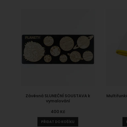
stránká
Závěsná SLUNEČNÍ SOUSTAVA k
Multifunk
vymalování
400
Kč
PŘIDAT DO KOŠÍKU