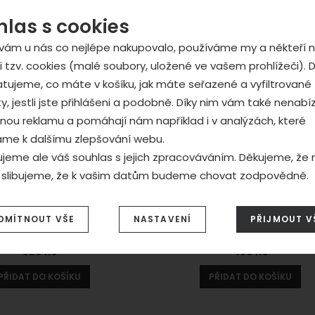
hlas s cookies
vám u nás co nejlépe nakupovalo, používáme my a někteří n
i tzv. cookies (malé soubory, uložené ve vašem prohlížeči). D
tujeme, co máte v košíku, jak máte seřazené a vyfiltrované
y, jestli jste přihlášeni a podobně. Díky nim vám také nenab
ou reklamu a pomáhají nám například i v analýzách, které
áme k dalšímu zlepšování webu.
jeme ale váš souhlas s jejich zpracováváním. Děkujeme, že
a slibujeme, že k vašim datům budeme chovat zodpovědně.
avení souhlasů s kategoriemi cookies
Dětské tričko z BIO bavlny VE
í podsedák ZAHŘEJU TĚ
DMÍTNOUT VŠE
NASTAVENÍ
PŘIJMOUT V
REJ
nické
.
cké
-
bez těchto cookies náš web nebude fungovat
520
Kč
460
Kč
 AKTIVNÍ
PŘIDAT DO KOŠÍKU
PŘIDAT DO KOŠÍKU
brazit
cké cookies umožňují váš průchod nákupním košíkem, porov