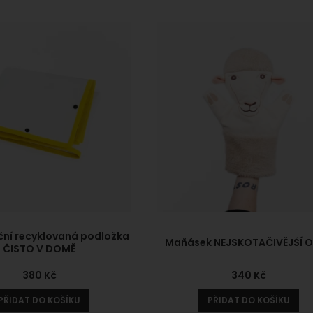
ch třetích stran.
ční recyklovaná podložka
Maňásek NEJSKOTAČIVĚJŠÍ 
ČISTO V DOMĚ
380
Kč
340
Kč
PŘIDAT DO KOŠÍKU
PŘIDAT DO KOŠÍKU