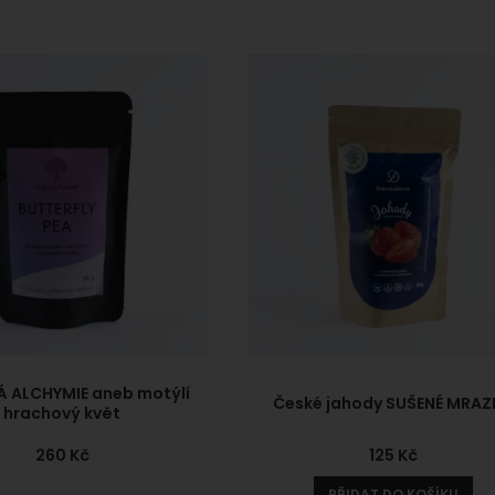
 ALCHYMIE aneb motýlí
České jahody SUŠENÉ MRA
hrachový květ
260
Kč
125
Kč
PŘIDAT DO KOŠÍKU