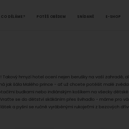
CO DĚLÁME?
POTĚŠ OBĚDEM
SNÍDANĚ
E-SHOP
 Takový hmyzí hotel ocení nejen berušky na vaší zahradě, a
ouhá jak šála Malého prince - ať už chcete potěšit malé zvěd
 ptačími budkami nebo indiánským košíkem na všecky dětské
! Vraťte se do dětství skákáním přes švihadlo - máme pro vá
 látek a pyšní se ručně vyráběnými rukojeťmi z bezových dřív