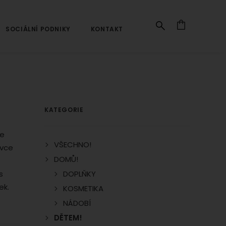
SOCIÁLNÍ PODNIKY
KONTAKT
Navigace
KATEGORIE
le
VŠECHNO!
avce
DOMŮ!
s
DOPLŇKY
ek.
KOSMETIKA
NÁDOBÍ
DĚTEM!