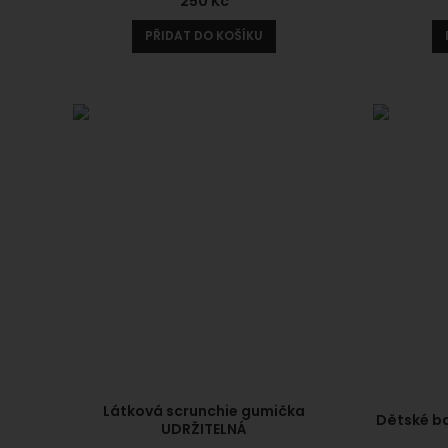
250
Kč
PŘIDAT DO KOŠÍKU
Látková scrunchie gumička
Dětské ba
UDRŽITELNÁ