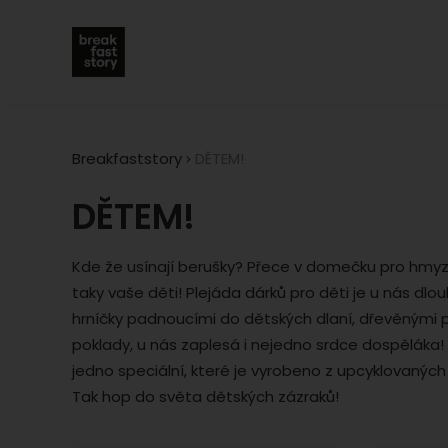
Breakfaststory
DĚTEM!
DĚTEM!
Kde že usínají berušky? Přece v domečku pro hmyz!
taky vaše děti! Plejáda dárků pro děti je u nás dl
hrníčky padnoucími do dětských dlaní, dřevěnými
poklady, u nás zaplesá i nejedno srdce dospěláka
jedno speciální, které je vyrobeno z upcyklovaných
Tak hop do světa dětských zázraků!
Produkty