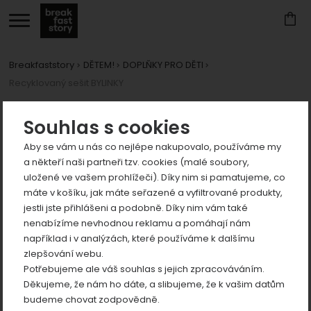
Breakfaststory
DĚTEM!
DOPLŇKY PRO DĚTI
Recyklovaný sešit BYLINKY
Zobrazit
více
Zobrazit
Fotografie
Souhlas s cookies
více
Aby se vám u nás co nejlépe nakupovalo, používáme my
a někteří naši partneři tzv. cookies (malé soubory,
uložené ve vašem prohlížeči). Díky nim si pamatujeme, co
máte v košíku, jak máte seřazené a vyfiltrované produkty,
jestli jste přihlášeni a podobně. Díky nim vám také
Zobrazit
nenabízíme nevhodnou reklamu a pomáhají nám
například i v analýzách, které používáme k dalšímu
více
předchozí
n
zlepšování webu.
Zobrazit
Potřebujeme ale váš souhlas s jejich zpracováváním.
více
Děkujeme, že nám ho dáte, a slibujeme, že k vašim datům
Zobrazit
budeme chovat zodpovědně.
více