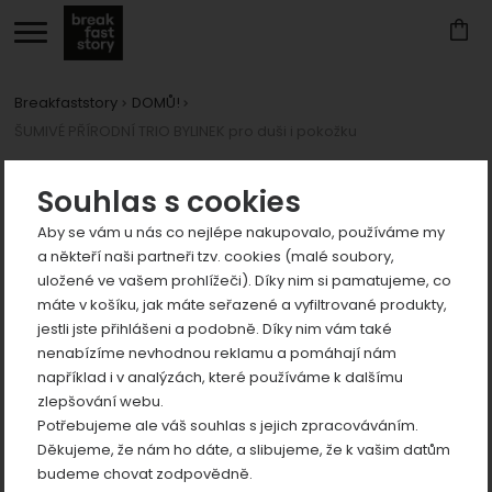
Breakfaststory
DOMŮ!
ŠUMIVÉ PŘÍRODNÍ TRIO BYLINEK pro duši i pokožku
Zobrazit
více
Fotografie
Souhlas s cookies
Aby se vám u nás co nejlépe nakupovalo, používáme my
a někteří naši partneři tzv. cookies (malé soubory,
uložené ve vašem prohlížeči). Díky nim si pamatujeme, co
máte v košíku, jak máte seřazené a vyfiltrované produkty,
jestli jste přihlášeni a podobně. Díky nim vám také
Zobrazit
nenabízíme nevhodnou reklamu a pomáhají nám
například i v analýzách, které používáme k dalšímu
více
předchozí
n
zlepšování webu.
Zobrazit
Potřebujeme ale váš souhlas s jejich zpracováváním.
více
Děkujeme, že nám ho dáte, a slibujeme, že k vašim datům
Zobrazit
budeme chovat zodpovědně.
více