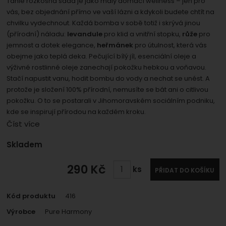
Tahle rozkošná sada je jako malý domácí wellness – jen pro
umožní nám zobrazit služby jako je chat a podobně.
Povoleno
vás, bez objednání přímo ve vaší lázni a kdykoli budete chtít na
chvilku vydechnout. Každá bomba v sobě totiž i skrývá jinou
(přírodní) náladu:
levandule
pro klid a vnitřní stopku,
růže
pro
Zobrazit
Tyto cookies nám umožňují měření výkonu našeho webu i
jemnost a dotek elegance,
heřmánek
pro útulnost, která vás
našich reklamních kampaní. Jejich pomocí určujeme
Marketingové
Marketingové
-
obejme jako teplá deka. Pečující bílý jíl, esenciální oleje a
abychom vás neobtěžovali
počet návštěv a zdroje návštěv našich internetových
výživné rostlinné oleje zanechají pokožku hebkou a voňavou.
.
nevhodnou reklamou
stránek. Data získaná pomocí těchto cookies
Stačí napustit vanu, hodit bombu do vody a nechat se unést. A
Povoleno
zpracováváme souhrnně a anonymně, takže nejsme
protože je složení 100% přírodní, nemusíte se bát ani o citlivou
schopni identifikovat konkrétní uživatele našeho webu.
pokožku. O to se postarali v Jihomoravském sociálním podniku,
kde se inspirují přírodou na každém kroku.
Zobrazit
Marketingové cookies používáme my nebo naši partneři,
Číst více
abychom vám mohli zobrazit vhodné obsahy nebo
reklamy jak na našich stránkách, tak na stránkách třetích
Dostupnost:
Skladem
stran.
290
Kč
ks
PŘIDAT DO KOŠÍKU
Kód produktu
416
Výrobce
Pure Harmony