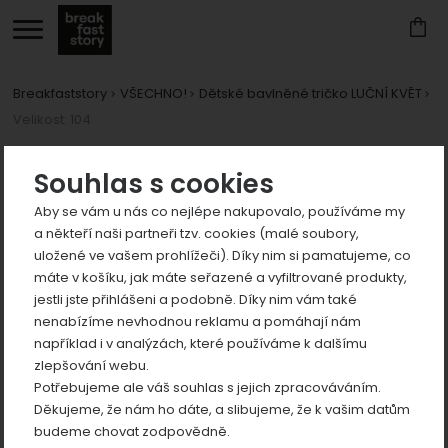
Breakfaststory
VŠECHNO!
Dětské bavlněné tričko LUČNÍ KVĚT
Velikost: 104
Zobrazit
více
Zobrazit
Fotografie
Souhlas s cookies
více
Aby se vám u nás co nejlépe nakupovalo, používáme my
Zobrazit
a někteří naši partneři tzv. cookies (malé soubory,
více
uložené ve vašem prohlížeči). Díky nim si pamatujeme, co
Zobrazit
máte v košíku, jak máte seřazené a vyfiltrované produkty,
více
jestli jste přihlášeni a podobně. Díky nim vám také
Zobrazit
nenabízíme nevhodnou reklamu a pomáhají nám
například i v analýzách, které používáme k dalšímu
více
předchozí
n
zlepšování webu.
Potřebujeme ale váš souhlas s jejich zpracováváním.
Děkujeme, že nám ho dáte, a slibujeme, že k vašim datům
budeme chovat zodpovědně.