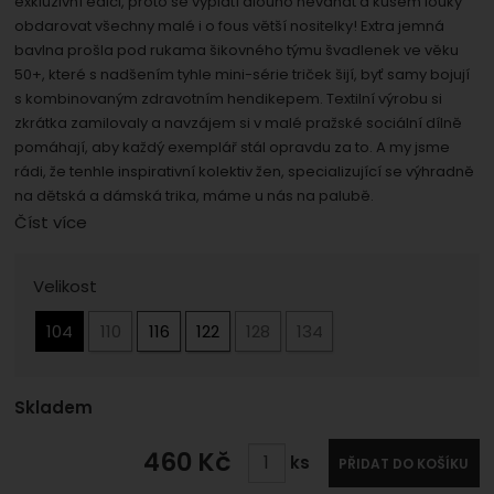
exkluzivní edici, proto se vyplatí dlouho neváhat a kusem louky
umožní nám zobrazit služby jako je chat a podobně.
Povoleno
obdarovat všechny malé i o fous větší nositelky! Extra jemná
bavlna prošla pod rukama šikovného týmu švadlenek ve věku
50+, které s nadšením tyhle mini-série triček šijí, byť samy bojují
Zobrazit
Tyto cookies nám umožňují měření výkonu našeho webu i
s kombinovaným zdravotním hendikepem. Textilní výrobu si
našich reklamních kampaní. Jejich pomocí určujeme
Marketingové
Marketingové
-
zkrátka zamilovaly a navzájem si v malé pražské sociální dílně
abychom vás neobtěžovali
počet návštěv a zdroje návštěv našich internetových
pomáhají, aby každý exemplář stál opravdu za to. A my jsme
.
nevhodnou reklamou
stránek. Data získaná pomocí těchto cookies
rádi, že tenhle inspirativní kolektiv žen, specializující se výhradně
Povoleno
zpracováváme souhrnně a anonymně, takže nejsme
na dětská a dámská trika, máme u nás na palubě.
schopni identifikovat konkrétní uživatele našeho webu.
Číst více
Zobrazit
Marketingové cookies používáme my nebo naši partneři,
Vyberte variantu
abychom vám mohli zobrazit vhodné obsahy nebo
Velikost
reklamy jak na našich stránkách, tak na stránkách třetích
stran.
104
110
116
122
128
134
Dostupnost:
Skladem
460
Kč
ks
PŘIDAT DO KOŠÍKU