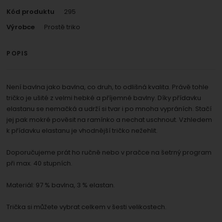
Kód produktu
295
Výrobce
Prostě triko
POPIS
Není bavlna jako bavlna, co druh, to odlišná kvalita. Právě tohle
tričko je ušité z velmi hebké a příjemné bavlny. Díky přídavku
elastanu se nemačká a udrží si tvar i po mnoha vypráních. Stačí
jej pak mokré pověsit na ramínko a nechat uschnout. Vzhledem
k přídavku elastanu je vhodnější tričko nežehlit.
Doporučujeme prát ho ručně nebo v pračce na šetrný program
při max. 40 stupních.
Materiál: 97 % bavlna, 3 % elastan.
Trička si můžete vybrat celkem v šesti velikostech.