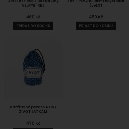
Dětské tričko z BIO bavlny
TAK TROCHU JINÝ recykl diář
VELRYBÍ REJ
(vel.S)
460
Kč
459
Kč
PŘIDAT DO KOŠÍKU
PŘIDAT DO KOŠÍKU
Udržitelné pexeso NOVÝ
ŽIVOT LÁTKÁM
470
Kč