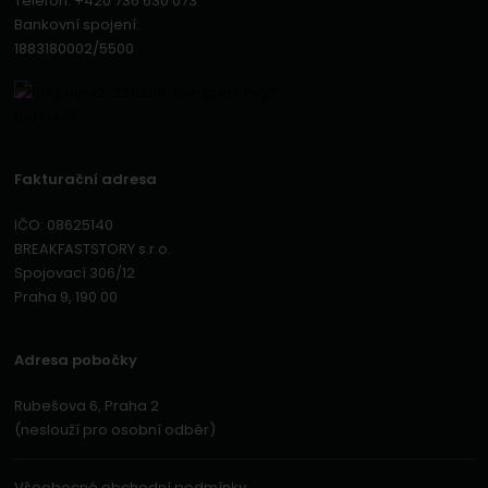
Telefon:
+420 736 630 073
Bankovní spojení:
1883180002/5500
Fakturační adresa
IČO: 08625140
BREAKFASTSTORY s.r.o.
Spojovací 306/12
Praha 9, 190 00
Adresa pobočky
Rubešova 6, Praha 2
(neslouží pro osobní odběr)
Všeobecné obchodní podmínky