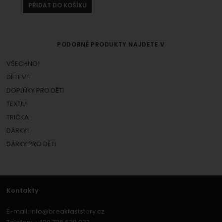
PŘIDAT DO KOŠÍKU
PODOBNÉ PRODUKTY NAJDETE V
VŠECHNO!
DĚTEM!
DOPLŇKY PRO DĚTI
TEXTIL!
TRIČKA
DÁRKY!
DÁRKY PRO DĚTI
Kontakty
E-mail:
info@breakfaststory.cz