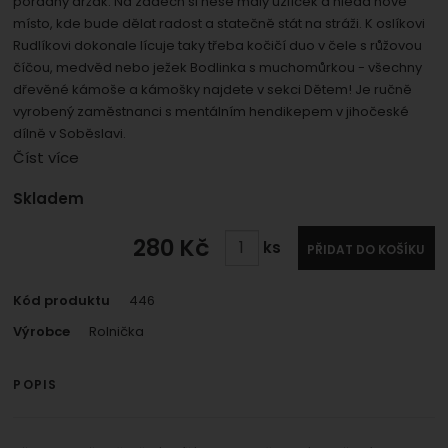
pořádný držák. Na zádech si nese malý uzlíček a hledá nové
umožní nám zobrazit služby jako je chat a podobně.
Povoleno
místo, kde bude dělat radost a statečně stát na stráži. K oslíkovi
Rudlíkovi dokonale lícuje taky třeba kočičí duo v čele s růžovou
číčou, medvěd nebo ježek Bodlinka s muchomůrkou - všechny
Zobrazit
Tyto cookies nám umožňují měření výkonu našeho webu i
dřevěné kámoše a kámošky najdete v sekci Dětem! Je ručně
našich reklamních kampaní. Jejich pomocí určujeme
Marketingové
Marketingové
-
vyrobený zaměstnanci s mentálním hendikepem v jihočeské
abychom vás neobtěžovali
počet návštěv a zdroje návštěv našich internetových
dílně v Soběslavi.
.
nevhodnou reklamou
stránek. Data získaná pomocí těchto cookies
Číst více
Povoleno
zpracováváme souhrnně a anonymně, takže nejsme
schopni identifikovat konkrétní uživatele našeho webu.
Dostupnost:
Skladem
Zobrazit
Marketingové cookies používáme my nebo naši partneři,
280
Kč
ks
PŘIDAT DO KOŠÍKU
abychom vám mohli zobrazit vhodné obsahy nebo
reklamy jak na našich stránkách, tak na stránkách třetích
stran.
Kód produktu
446
Výrobce
Rolnička
POPIS