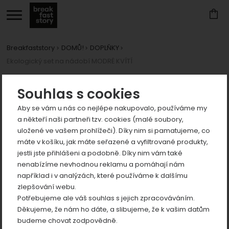
Breakfaststory
DOMŮ!
DOPLŇKY
Ekologický set na nádobí MODRÉ KVÍTÍ
Zobrazit
více
Fotografie
Souhlas s cookies
Aby se vám u nás co nejlépe nakupovalo, používáme my
a někteří naši partneři tzv. cookies (malé soubory,
uložené ve vašem prohlížeči). Díky nim si pamatujeme, co
máte v košíku, jak máte seřazené a vyfiltrované produkty,
jestli jste přihlášeni a podobně. Díky nim vám také
Zobrazit
nenabízíme nevhodnou reklamu a pomáhají nám
například i v analýzách, které používáme k dalšímu
více
předchozí
n
zlepšování webu.
Zobrazit
Potřebujeme ale váš souhlas s jejich zpracováváním.
více
Děkujeme, že nám ho dáte, a slibujeme, že k vašim datům
Zobrazit
budeme chovat zodpovědně.
více