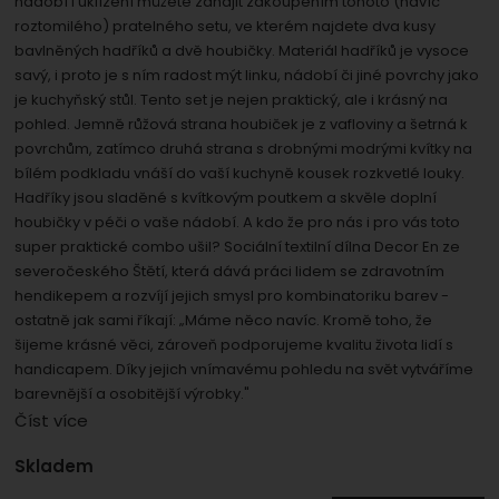
nádobí i uklízení můžete zahájit zakoupením tohoto (navíc
umožní nám zobrazit služby jako je chat a podobně.
Povoleno
roztomilého) pratelného setu, ve kterém najdete dva kusy
bavlněných hadříků a dvě houbičky. Materiál hadříků je vysoce
savý, i proto je s ním radost mýt linku, nádobí či jiné povrchy jako
Zobrazit
Tyto cookies nám umožňují měření výkonu našeho webu i
je kuchyňský stůl. Tento set je nejen praktický, ale i krásný na
našich reklamních kampaní. Jejich pomocí určujeme
Marketingové
Marketingové
-
pohled. Jemně růžová strana houbiček je z vafloviny a šetrná k
abychom vás neobtěžovali
počet návštěv a zdroje návštěv našich internetových
povrchům, zatímco druhá strana s drobnými modrými kvítky na
.
nevhodnou reklamou
stránek. Data získaná pomocí těchto cookies
bílém podkladu vnáší do vaší kuchyně kousek rozkvetlé louky.
Povoleno
zpracováváme souhrnně a anonymně, takže nejsme
Hadříky jsou sladěné s kvítkovým poutkem a skvěle doplní
schopni identifikovat konkrétní uživatele našeho webu.
houbičky v péči o vaše nádobí. A kdo že pro nás i pro vás toto
super praktické combo ušil? Sociální textilní dílna Decor En ze
Zobrazit
Marketingové cookies používáme my nebo naši partneři,
severočeského Štětí, která dává práci lidem se zdravotním
abychom vám mohli zobrazit vhodné obsahy nebo
hendikepem a rozvíjí jejich smysl pro kombinatoriku barev -
reklamy jak na našich stránkách, tak na stránkách třetích
ostatně jak sami říkají: „Máme něco navíc. Kromě toho, že
stran.
šijeme krásné věci, zároveň podporujeme kvalitu života lidí s
handicapem. Díky jejich vnímavému pohledu na svět vytváříme
barevnější a osobitější výrobky."
Číst více
Dostupnost:
Skladem