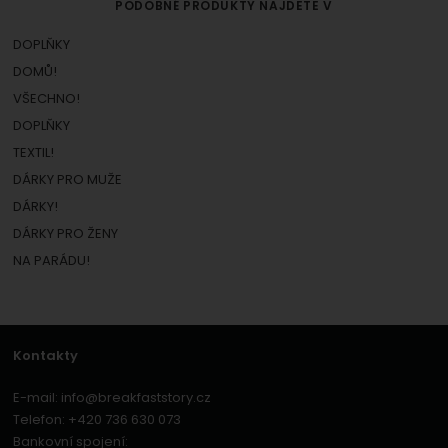
PODOBNÉ PRODUKTY NAJDETE V
DOPLŇKY
DOMŮ!
VŠECHNO!
DOPLŇKY
TEXTIL!
DÁRKY PRO MUŽE
DÁRKY!
DÁRKY PRO ŽENY
NA PARÁDU!
Kontakty
E-mail:
info@breakfaststory.cz
Telefon:
+420 736 630 073
Bankovní spojení: