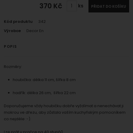
370
Kč
ks
PŘIDAT DO KOŠÍKU
Kód produktu
342
Výrobce
Decor En
POPIS
Rozměry:
houbička: délka 11 cm, šířka 8 cm
hadřík: délka 26 cm, šířka 22 cm
Doporučujeme vždy houbičku dobře vyždímat a nenechávat ji
mokrou ve dřezu, aby zůstala vaším kuchyňským pomocníkem
co nejdéle :-).
Lze prát v pračce na 40 stupňů.