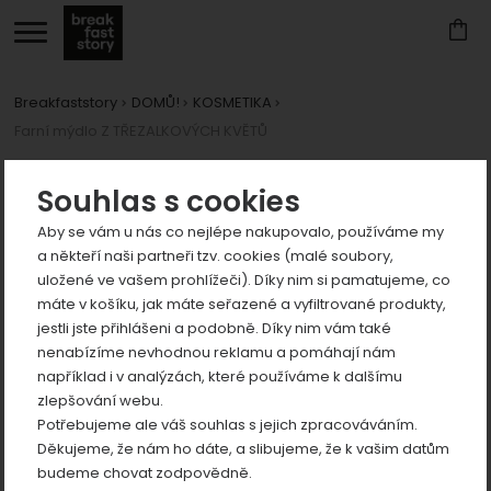
Breakfaststory
DOMŮ!
KOSMETIKA
Farní mýdlo Z TŘEZALKOVÝCH KVĚTŮ
Zobrazit
více
Fotografie
Souhlas s cookies
Aby se vám u nás co nejlépe nakupovalo, používáme my
a někteří naši partneři tzv. cookies (malé soubory,
uložené ve vašem prohlížeči). Díky nim si pamatujeme, co
máte v košíku, jak máte seřazené a vyfiltrované produkty,
jestli jste přihlášeni a podobně. Díky nim vám také
Zobrazit
nenabízíme nevhodnou reklamu a pomáhají nám
například i v analýzách, které používáme k dalšímu
více
předchozí
n
zlepšování webu.
Zobrazit
Potřebujeme ale váš souhlas s jejich zpracováváním.
více
Děkujeme, že nám ho dáte, a slibujeme, že k vašim datům
Zobrazit
budeme chovat zodpovědně.
více