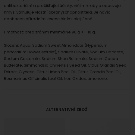
antibakteriální a pročišťující účinky, ničí mikroby a odpuzuje
hmyz. Stimuluje vlastní obranyschopnost těla. Je navíc
obohacen přírodními esenciálními oleji Eoné.
Hmotnost: před zráním minimálně 90 g + - 10 g.
Složení: Aqua, Sodium Sweet Almondate (Hypericum
perforatum Flower extrakt), Sodium Olivate, Sodium Cocoate,
Sodium Castorate, Sodium Shea Butterate, Sodium Cocoa
Butterate, Simmondsia Chinensis Seed Oil, Citrus Grandis Seed
Extract, Glycerin, Citrus Limon Peel Oil, Citrus Grandis Peel Oil,
Rosmarinus Officinalis Leaf Oil, Iron Oxides, Limonene.
ALTERNATIVNÍ ZBOŽÍ