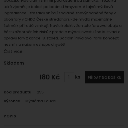
pokožku. Navíc umí zmírnit podráždění od sluníčka. Třezalka
umožní nám zobrazit služby jako je chat a podobně.
Povoleno
také zjemňuje bolest po bodnutí hmyzem. A tajná mýdlová
ingredience - třezalku sbírají sociálně znevýhodněné ženy v
okolí fary v CHKO České středohoří, kde mýdla maximálně
Zobrazit
Tyto cookies nám umožňují měření výkonu našeho webu i
šetrná k přírodě vznikají. Navíc kolektiv žen tuto faru zvelebuje a
našich reklamních kampaní. Jejich pomocí určujeme
Marketingové
Marketingové
-
část každoročních zisků z prodeje mýdel investují na kultivaci a
abychom vás neobtěžovali
počet návštěv a zdroje návštěv našich internetových
opravu fary z konce 18. století. Sociální mýdlovo-farní koncept
.
nevhodnou reklamou
stránek. Data získaná pomocí těchto cookies
nesmí na našem eshopu chybět!
Povoleno
zpracováváme souhrnně a anonymně, takže nejsme
Číst více
schopni identifikovat konkrétní uživatele našeho webu.
Dostupnost:
Skladem
Zobrazit
Marketingové cookies používáme my nebo naši partneři,
abychom vám mohli zobrazit vhodné obsahy nebo
180
Kč
ks
PŘIDAT DO KOŠÍKU
reklamy jak na našich stránkách, tak na stránkách třetích
stran.
Kód produktu
255
Výrobce
Mýdlárna Koukol
POPIS