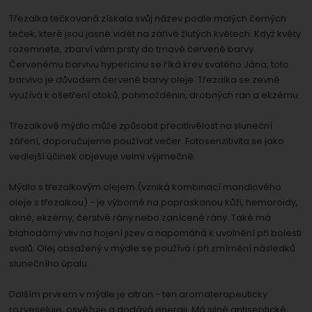
Třezalka tečkovaná získala svůj název podle malých černých
teček, které jsou jasně vidět na zářivě žlutých květech. Když květy
rozemnete, zbarví vám prsty do tmavě červené barvy.
Červenému barvivu hypericinu se říká krev svatého Jána, toto
barvivo je důvodem červené barvy oleje. Třezalka se zevně
využívá k ošetření otoků, pohmožděnin, drobných ran a ekzému.
Třezalkové mýdlo může způsobit přecitlivělost na sluneční
záření, doporučujeme používat večer. Fotosenzitivita se jako
vedlejší účinek objevuje velmi výjimečně.
Mýdlo s třezalkovým olejem (vzniká kombinací mandlového
oleje s třezalkou) - je výborné na popraskanou kůži, hemoroidy,
akné, ekzémy, čerstvé rány nebo zanícené rány. Také má
blahodárný vliv na hojení jizev a napomáhá k uvolnění při bolesti
svalů. Olej obsažený v mýdle se používá i při zmírnění následků
slunečního úpalu.
Dalším prvkem v mýdle je citron - ten aromaterapeuticky
rozveseluje, osvěžuje a dodává energii. Má silné antiseptické,