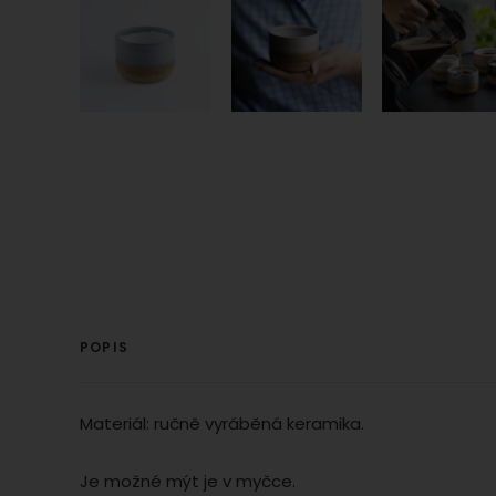
Povo
podobn
Zo
Tyto co
Mark
reklamn
Market
Povo
návštěv
cookie
identif
Zo
Market
mohli z
stránká
POPIS
Materiál: ručně vyráběná keramika.
Je možné mýt je v myčce.