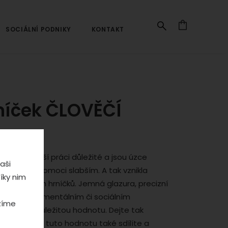
SOCIÁLNÍ PODNIKY
KONTAKT
Navigace
níček ČLOVĚČÍ
ty jsou v naší práci důležité a jsou úzce
aši
dikepem a pomoci slabším. A tak vznikla
íky nim
eramických hrníčků. Jemná glazura, precizní
lně lidmi s mentálním či sociálním
ízíme
se jednu důležitou hodnotu. Dejte tak
sobě), že tuto hodnotu také sdílíte a