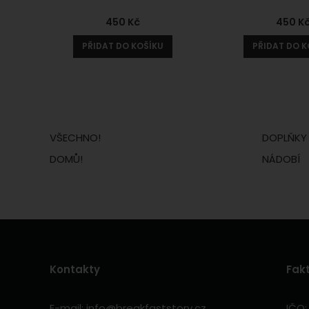
450
Kč
450
K
PŘIDAT DO KOŠÍKU
PŘIDAT DO K
VŠECHNO!
DOPLŇKY
DOMŮ!
NÁDOBÍ
Kontakty
Fak
E-mail:
info@breakfaststory.cz
IČO: