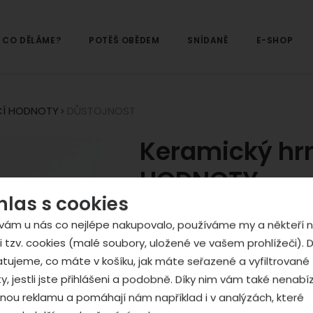
CO DĚLÁME?
POTĚŠ OBĚDEM
SNÍDANĚ
E-SHOP
ČÍ HODNOTY
DŮSTOJNOST
Keramický hr
HODNOTY
hlas s cookies
Přemýšleli jsme, které čtyři hodno
vám u nás co nejlépe nakupovalo, používáme my a někteří n
spjaty s naší podporou lidí s hen
i tzv. cookies (malé soubory, uložené ve vašem prohlížeči). D
myšlenka těchto přenádherných k
tujeme, co máte v košíku, jak máte seřazené a vyfiltrované
zpracování v opavské chráněné dí
y, jestli jste přihlášeni a podobně. Díky nim vám také nenab
znevýhodněním. Každý hrníček ne
ou reklamu a pomáhají nám například i v analýzách, které
najevo obdarovanému (nebo sami 