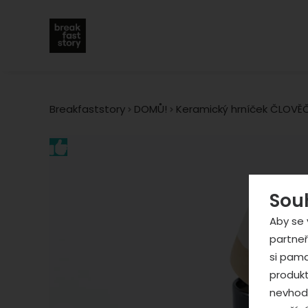
Breakfaststory
DOMŮ!
Keramický hrníček ČLOVĚ
Fotografie
Sou
Aby se 
partneř
si pama
produkt
nevhodn