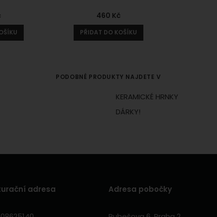
č
460
Kč
OŠÍKU
PŘIDAT DO KOŠÍKU
PODOBNÉ PRODUKTY NAJDETE V
KERAMICKÉ HRNKY
DÁRKY!
turační adresa
Adresa pobočky
 08625140
Rubešova 6, Praha 2