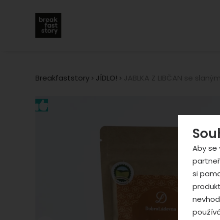
Breakfaststory
JÍDLO!
JABLKA Z LIBČAN se slaným
Fotografie
Sou
Aby se 
partneř
si pama
produkt
nevhodn
použív