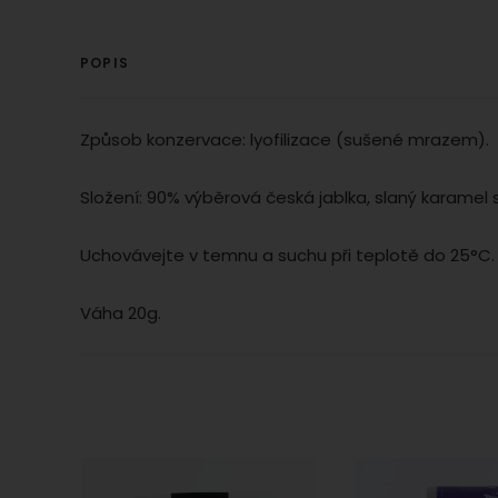
POPIS
Zo
Tyto co
Mark
reklamn
Market
Povo
návštěv
Způsob konzervace: lyofilizace (sušené mrazem).
cookie
identif
Složení: 90% výběrová česká jablka, slaný karamel s
Zo
Market
mohli z
Uchovávejte v temnu a suchu při teplotě do 25°C
stránká
Váha 20g.