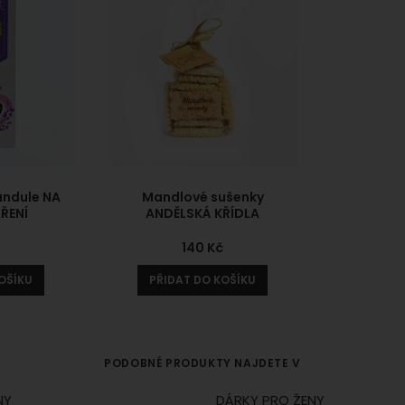
andule NA
Mandlové sušenky
AŘENÍ
ANDĚLSKÁ KŘÍDLA
č
140
Kč
OŠÍKU
PŘIDAT DO KOŠÍKU
PODOBNÉ PRODUKTY NAJDETE V
NY
DÁRKY PRO ŽENY