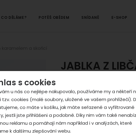
CO DĚLÁME?
POTĚŠ OBĚDEM
SNÍDANĚ
E-SHOP
 karamelem a skořicí
JABLKA Z LIB
karamelem a s
hlas s cookies
vám u nás co nejlépe nakupovalo, používáme my a někteří n
ÁÁÁÁ! Tyhle úžasná lyofilizovaná 
i tzv. cookies (malé soubory, uložené ve vašem prohlížeči). D
naprostá bomba! A potvrzuje to i
tujeme, co máte v košíku, jak máte seřazené a vyfiltrované
regionálním výrobkem Polabí! Jed
y, jestli jste přihlášeni a podobně. Díky nim vám také nenab
žádný dovoz tu nehledejte. Lyofi
ou reklamu a pomáhají nám například i v analýzách, které
uchovají veškeré své bohaté živin
áme k dalšímu zlepšování webu.
stromu. Jejich křupavost s kombin