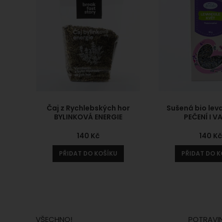
Čaj z Rychlebských hor
Sušená bio lev
BYLINKOVÁ ENERGIE
PEČENÍ I V
140
Kč
140
K
PŘIDAT DO KOŠÍKU
PŘIDAT DO K
VŠECHNO!
POTRAVI