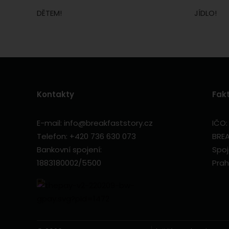
DĚTEM!
JÍDLO!
Kontakty
Fak
E-mail:
info@breakfaststory.cz
IČO:
Telefon:
+420 736 630 073
BREA
Bankovní spojení:
Spoj
1883180002/5500
Prah