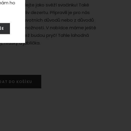
í
 nám ho
nebo si je dejte jako svěží svačinku! Také
í jakéhokoliv dezertu. Připravili je pro nás
kteří ze zdravotních důvodů nebo z důvodů
né pracovní možnosti. V nabídce máme ještě
ŠE
 - tak šup, než budou pryč! Tahle lahodná
y, hrušky a jablíčka.
návání
t znovu
DAT DO KOŠÍKU
emnit.
 web