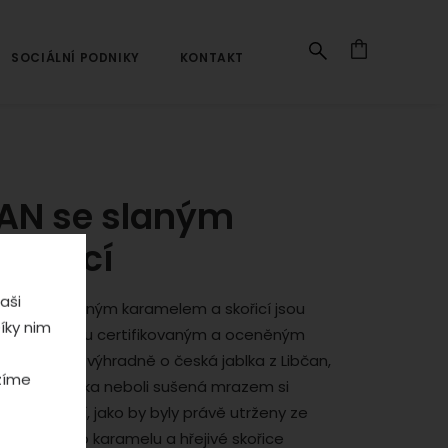
SOCIÁLNÍ PODNIKY
KONTAKT
Navigace
ČAN se slaným
kořicí
aši
jablka se slaným karamelem a skořicí jsou
íky nim
 fakt, že jsou certifikovaným a oceněným
ná se tedy výhradně o česká jablka z Libčan,
ízíme
lizovaná jablka neboli sušená mrazem si
y a chutnají, jako by byly právě utrženy ze
ací slaného karamelu a hřejivé skořice