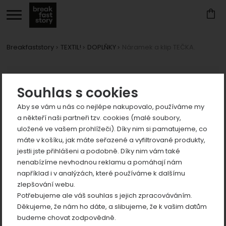
Breakfaststory
TEXTIL!
DOPLŇKY
Náramek a klip TEČKA.
Zobrazit
Fotografie
více
Zobrazit
Souhlas s cookies
více
Aby se vám u nás co nejlépe nakupovalo, používáme my
Zobrazit
a někteří naši partneři tzv. cookies (malé soubory,
více
uložené ve vašem prohlížeči). Díky nim si pamatujeme, co
máte v košíku, jak máte seřazené a vyfiltrované produkty,
jestli jste přihlášeni a podobně. Díky nim vám také
nenabízíme nevhodnou reklamu a pomáhají nám
předchozí
n
například i v analýzách, které používáme k dalšímu
zlepšování webu.
Potřebujeme ale váš souhlas s jejich zpracováváním.
Děkujeme, že nám ho dáte, a slibujeme, že k vašim datům
budeme chovat zodpovědně.