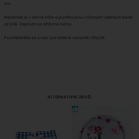
cm.
Náramek je z černé kůže a puntíky jsou v různých valérech šedé
až bílé. Zapínání je stříbrné barvy.
Poohlédněte se u nás i po blištivé variantě ODLESK.
ALTERNATIVNÍ ZBOŽÍ