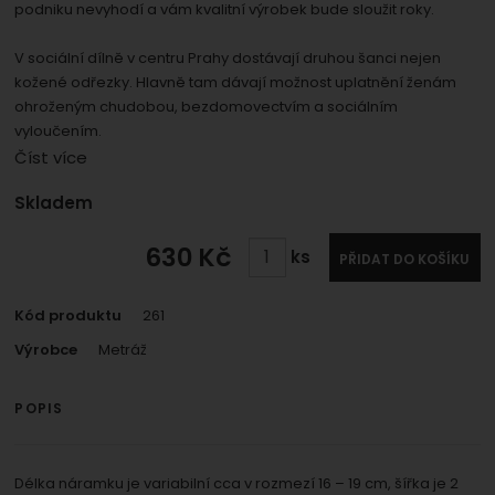
umožní nám zobrazit služby jako je chat a podobně.
podniku nevyhodí a vám kvalitní výrobek bude sloužit roky.
Povoleno
V sociální dílně v centru Prahy dostávají druhou šanci nejen
kožené odřezky. Hlavně tam dávají možnost uplatnění ženám
Zobrazit
Tyto cookies nám umožňují měření výkonu našeho webu i
ohroženým chudobou, bezdomovectvím a sociálním
našich reklamních kampaní. Jejich pomocí určujeme
Marketingové
Marketingové
-
abychom vás neobtěžovali
vyloučením.
počet návštěv a zdroje návštěv našich internetových
.
nevhodnou reklamou
Číst více
stránek. Data získaná pomocí těchto cookies
Povoleno
zpracováváme souhrnně a anonymně, takže nejsme
Dostupnost:
Skladem
schopni identifikovat konkrétní uživatele našeho webu.
Zobrazit
630
Kč
Marketingové cookies používáme my nebo naši partneři,
ks
PŘIDAT DO KOŠÍKU
abychom vám mohli zobrazit vhodné obsahy nebo
reklamy jak na našich stránkách, tak na stránkách třetích
Kód produktu
261
stran.
Výrobce
Metráž
POPIS
Délka náramku je variabilní cca v rozmezí 16 – 19 cm, šířka je 2