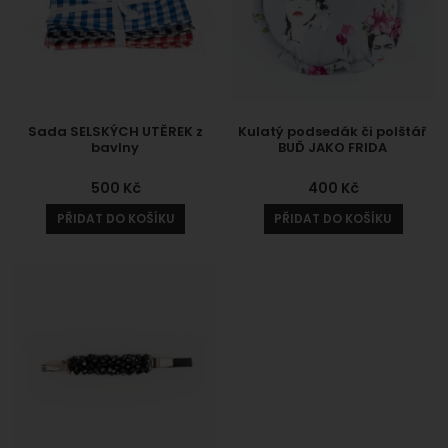
Sada SELSKÝCH UTĚREK z
Kulatý podsedák či polštář
bavlny
BUĎ JAKO FRIDA
500
Kč
400
Kč
PŘIDAT DO KOŠÍKU
PŘIDAT DO KOŠÍKU