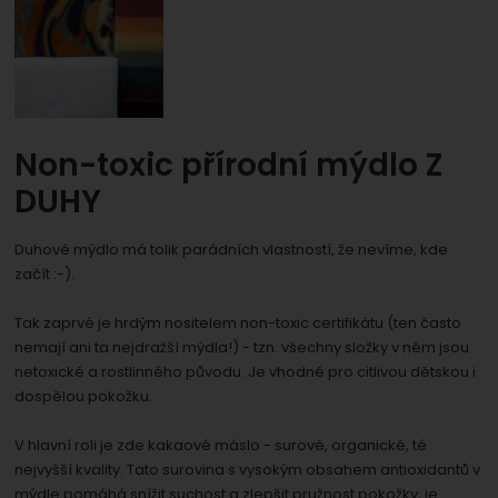
umožní nám zobrazit služby jako je chat a podobně.
Povoleno
Zobrazit
Tyto cookies nám umožňují měření výkonu našeho webu i
našich reklamních kampaní. Jejich pomocí určujeme
Marketingové
Marketingové
-
abychom vás neobtěžovali
počet návštěv a zdroje návštěv našich internetových
.
Non-toxic přírodní mýdlo Z
nevhodnou reklamou
stránek. Data získaná pomocí těchto cookies
Povoleno
DUHY
zpracováváme souhrnně a anonymně, takže nejsme
schopni identifikovat konkrétní uživatele našeho webu.
Duhové mýdlo má tolik parádních vlastností, že nevíme, kde
Zobrazit
Marketingové cookies používáme my nebo naši partneři,
začít :-).
abychom vám mohli zobrazit vhodné obsahy nebo
reklamy jak na našich stránkách, tak na stránkách třetích
Tak zaprvé je hrdým nositelem non-toxic certifikátu (ten často
stran.
nemají ani ta nejdražší mýdla!) - tzn. všechny složky v něm jsou
netoxické a rostlinného původu. Je vhodné pro citlivou dětskou i
dospělou pokožku.
V hlavní roli je zde kakaové máslo - surové, organické, té
nejvyšší kvality. Tato surovina s vysokým obsahem antioxidantů v
mýdle pomáhá snížit suchost a zlepšit pružnost pokožky, je