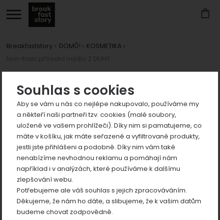
Breakfaststory
DOMŮ!
KOSMETIKA
Non-toxic přírodní mýdlo Z DUHY
Zobrazit
více
Fotografie
Souhlas s cookies
Aby se vám u nás co nejlépe nakupovalo, používáme my
a někteří naši partneři tzv. cookies (malé soubory,
uložené ve vašem prohlížeči). Díky nim si pamatujeme, co
máte v košíku, jak máte seřazené a vyfiltrované produkty,
jestli jste přihlášeni a podobně. Díky nim vám také
Zobrazit
nenabízíme nevhodnou reklamu a pomáhají nám
například i v analýzách, které používáme k dalšímu
více
předchozí
n
zlepšování webu.
Zobrazit
Potřebujeme ale váš souhlas s jejich zpracováváním.
více
Děkujeme, že nám ho dáte, a slibujeme, že k vašim datům
Zobrazit
budeme chovat zodpovědně.
více