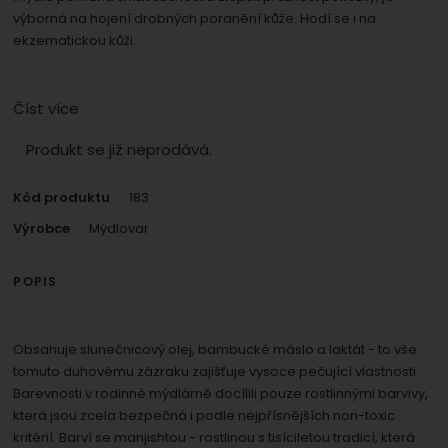
výborná na hojení drobných poranění kůže. Hodí se i na
ekzematickou kůži.
Číst více
Produkt se již neprodává.
Kód produktu
183
Výrobce
Mýdlovar
POPIS
Obsahuje slunečnicový olej, bambucké máslo a laktát - to vše
tomuto duhovému zázraku zajišťuje vysoce pečující vlastnosti.
Barevnosti v rodinné mýdlárně docílili pouze rostlinnými barvivy,
která jsou zcela bezpečná i podle nejpřísnějších non-toxic
kritérií. Barví se manjishtou - rostlinou s tisíciletou tradicí, která