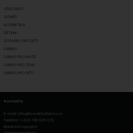
VŠECHNO!
DOMŮ!
KOSMETIKA
DĚTEM!
DOPLŇKY PRO DĚTI
DÁRKY!
DÁRKY PRO MUŽE
DÁRKY PRO ŽENY
DÁRKY PRO DĚTI
Kontakty
E-mail:
info@breakfaststory.cz
Telefon:
+420 736 630 073
Bankovní spojení: