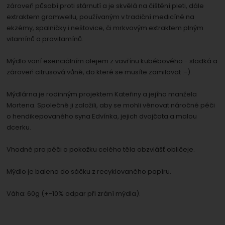
zároveň působí proti stárnutí a je skvělá na čištění pleti, dále
extraktem gromwellu, používaným v tradiční medicíně na
ekzémy, spalničky i neštovice, či mrkvovým extraktem plným
vitamínů a provitamínů.
Mýdlo voní esenciálním olejem z vavřínu kubébového - sladká a
zároveň citrusová vůně, do které se musíte zamilovat :-).
Mýdlárna je rodinným projektem Kateřiny a jejího manžela
Mortena. Společně ji založili, aby se mohli věnovat náročné péči
o hendikepovaného syna Edvínka, jejich dvojčata a malou
dcerku.
Vhodné pro péči o pokožku celého těla obzvlášť obličeje.
Mýdlo je baleno do sáčku z recyklovaného papíru.
Váha: 60g (+-10% odpar při zrání mýdla).