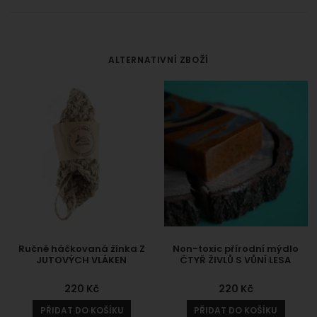
ALTERNATIVNÍ ZBOŽÍ
Ručně háčkovaná žínka Z
Non-toxic přírodní mýdlo
JUTOVÝCH VLÁKEN
ČTYŘ ŽIVLŮ S VŮNÍ LESA
220
Kč
220
Kč
PŘIDAT DO KOŠÍKU
PŘIDAT DO KOŠÍKU