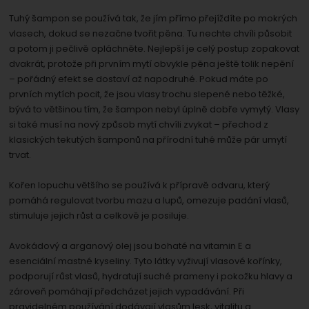
Tuhý šampon se používá tak, že jím přímo přejíždíte po mokrých
vlasech, dokud se nezačne tvořit pěna. Tu nechte chvíli působit
a potom ji pečlivě opláchněte. Nejlepší je celý postup zopakovat
dvakrát, protože při prvním mytí obvykle pěna ještě tolik nepění
– pořádný efekt se dostaví až napodruhé. Pokud máte po
prvních mytích pocit, že jsou vlasy trochu slepené nebo těžké,
bývá to většinou tím, že šampon nebyl úplně dobře vymytý. Vlasy
si také musí na nový způsob mytí chvíli zvykat – přechod z
klasických tekutých šamponů na přírodní tuhé může pár umytí
trvat.
Kořen lopuchu většího se používá k přípravě odvaru, který
pomáhá regulovat tvorbu mazu a lupů, omezuje padání vlasů,
stimuluje jejich růst a celkově je posiluje.
Avokádový a arganový olej jsou bohaté na vitamin E a
esenciální mastné kyseliny. Tyto látky vyživují vlasové kořínky,
podporují růst vlasů, hydratují suché prameny i pokožku hlavy a
zároveň pomáhají předcházet jejich vypadávání. Při
pravidelném používání dodávají vlasům lesk, vitalitu a