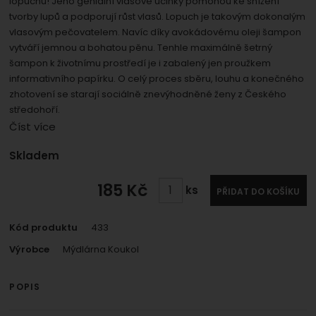
lopuchu! Jeho geniální vlasové účinky pomohou ke snížení
umožní nám zobrazit služby jako je chat a podobně.
Povoleno
tvorby lupů a podporují růst vlasů. Lopuch je takovým dokonalým
vlasovým pečovatelem. Navíc díky avokádovému oleji šampon
vytváří jemnou a bohatou pěnu. Tenhle maximálně šetrný
Zobrazit
Tyto cookies nám umožňují měření výkonu našeho webu i
šampon k životnímu prostředí je i zabalený jen proužkem
našich reklamních kampaní. Jejich pomocí určujeme
Marketingové
Marketingové
-
informativního papírku. O celý proces sběru, louhu a konečného
abychom vás neobtěžovali
počet návštěv a zdroje návštěv našich internetových
zhotovení se starají sociálně znevýhodněné ženy z Českého
.
nevhodnou reklamou
stránek. Data získaná pomocí těchto cookies
středohoří.
Povoleno
zpracováváme souhrnně a anonymně, takže nejsme
Číst více
schopni identifikovat konkrétní uživatele našeho webu.
Dostupnost:
Skladem
Zobrazit
Marketingové cookies používáme my nebo naši partneři,
abychom vám mohli zobrazit vhodné obsahy nebo
185
Kč
ks
PŘIDAT DO KOŠÍKU
reklamy jak na našich stránkách, tak na stránkách třetích
stran.
Kód produktu
433
Výrobce
Mýdlárna Koukol
POPIS