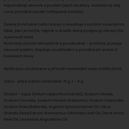
napomáhají obnově a posílení jejich struktury. Avokádový olej
navíc pomáhá zacelit roztřepené konečky.
Zelený jíl má silné čistící účinky a obsahuje množství minerálních
látek, jako je hořčík, vápník a draslík, které podporují zdravý růst
a pevnost vlasů.
Rozmarýn působí stimulačně a povzbudivě – prohřívá, posiluje
nervový systém, zlepšuje soustředění a pomáhá při únavě či
bolestech hlavy.
Mýdla jsou obohacena o přírodní esenciální oleje značky Eoné.
Váha - před zráním minimálně 70 g + - 5 g
Složení - Aqua (Artium Lappa Root Extrakt), Sodium Olivate,
Sodium Cocoate, Sodium Persea Gratissima, Sodium Castorate,
Sodium Shea Butterate, Argania Spinosa Kernel Oil, Citrus
Grandis Seed Extract, Rosmarinus Officinalis Leaf Oil, Citrus Limon
Peel Oil, Lavandula Angustifolia Oil