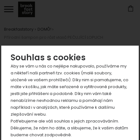
Breakfaststory
DOMŮ!
Přírodní šampon pro růst vlasů PEČUJÍCÍ LOPUCH
Zobrazit
více
Fotografie
Souhlas s cookies
Aby se vám u nás co nejlépe nakupovalo, používáme my
a někteří naši partneři tzv. cookies (malé soubory,
uložené ve vašem prohlížeči). Díky nim si pamatujeme, co
máte v košíku, jak máte seřazené a vyfiltrované produkty,
jestli jste přihlášeni a podobně. Díky nim vám také
Zobrazit
nenabízíme nevhodnou reklamu a pomáhají nám
například i v analýzách, které používáme k dalšímu
více
předchozí
n
zlepšování webu.
Zobrazit
Potřebujeme ale váš souhlas s jejich zpracováváním.
více
Děkujeme, že nám ho dáte, a slibujeme, že k vašim datům
Zobrazit
budeme chovat zodpovědně.
více