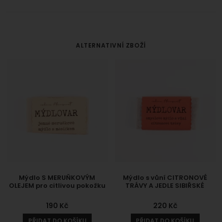
ALTERNATIVNÍ ZBOŽÍ
Mýdlo S MERUŇKOVÝM
Mýdlo s vůní CITRONOVÉ
OLEJEM pro citlivou pokožku
TRÁVY A JEDLE SIBIŘSKÉ
190
Kč
220
Kč
PŘIDAT DO KOŠÍKU
PŘIDAT DO KOŠÍKU