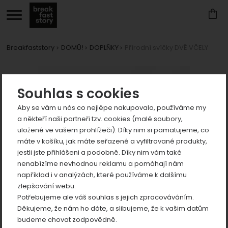
Breakfaststory
DOMŮ!
DOPLŇKY
Přírodní svíčky DVĚ VČELY
Zobrazit
Fotografie
více
Souhlas s cookies
Aby se vám u nás co nejlépe nakupovalo, používáme my
a někteří naši partneři tzv. cookies (malé soubory,
uložené ve vašem prohlížeči). Díky nim si pamatujeme, co
máte v košíku, jak máte seřazené a vyfiltrované produkty,
jestli jste přihlášeni a podobně. Díky nim vám také
Zobrazit
nenabízíme nevhodnou reklamu a pomáhají nám
například i v analýzách, které používáme k dalšímu
více
zlepšování webu.
Zobrazit
Potřebujeme ale váš souhlas s jejich zpracováváním.
více
Děkujeme, že nám ho dáte, a slibujeme, že k vašim datům
Zobrazit
budeme chovat zodpovědně.
více