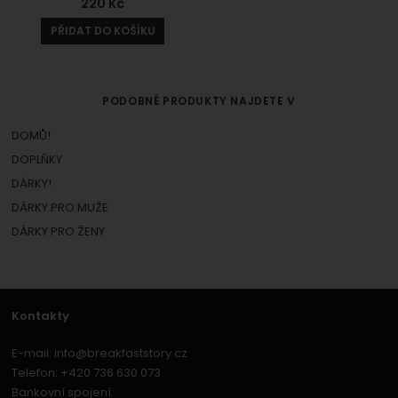
220
Kč
PŘIDAT DO KOŠÍKU
PODOBNÉ PRODUKTY NAJDETE V
DOMŮ!
DOPLŇKY
DÁRKY!
DÁRKY PRO MUŽE
DÁRKY PRO ŽENY
Kontakty
E-mail:
info@breakfaststory.cz
Telefon:
+420 736 630 073
Bankovní spojení: