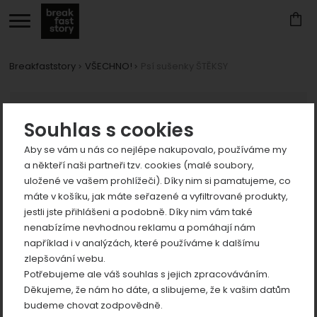
Breakfaststory
VŠECHNO!
Psí sušenky ŠTĚKSY
Zobrazit
Fotografie
více
Zobrazit
Souhlas s cookies
více
Aby se vám u nás co nejlépe nakupovalo, používáme my
Zobrazit
a někteří naši partneři tzv. cookies (malé soubory,
více
uložené ve vašem prohlížeči). Díky nim si pamatujeme, co
Zobrazit
máte v košíku, jak máte seřazené a vyfiltrované produkty,
více
jestli jste přihlášeni a podobně. Díky nim vám také
Zobrazit
nenabízíme nevhodnou reklamu a pomáhají nám
předchozí
n
například i v analýzách, které používáme k dalšímu
více
zlepšování webu.
Potřebujeme ale váš souhlas s jejich zpracováváním.
Děkujeme, že nám ho dáte, a slibujeme, že k vašim datům
budeme chovat zodpovědně.