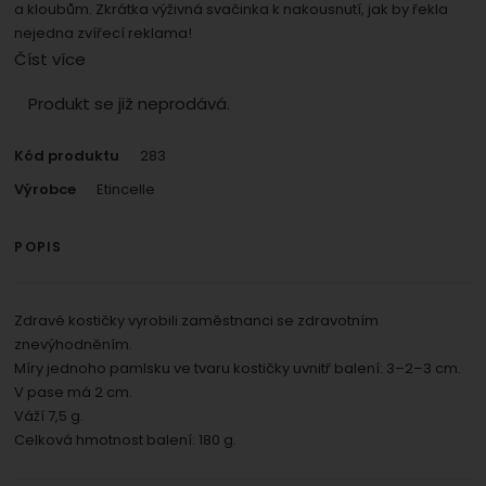
umožní nám zobrazit služby jako je chat a podobně.
a kloubům. Zkrátka výživná svačinka k nakousnutí, jak by řekla
Povoleno
nejedna zvířecí reklama!
Číst více
Zobrazit
Tyto cookies nám umožňují měření výkonu našeho webu i
Produkt se již neprodává.
našich reklamních kampaní. Jejich pomocí určujeme
Marketingové
Marketingové
-
abychom vás neobtěžovali
počet návštěv a zdroje návštěv našich internetových
.
nevhodnou reklamou
Kód produktu
283
stránek. Data získaná pomocí těchto cookies
Povoleno
zpracováváme souhrnně a anonymně, takže nejsme
Výrobce
Etincelle
schopni identifikovat konkrétní uživatele našeho webu.
Zobrazit
POPIS
Marketingové cookies používáme my nebo naši partneři,
abychom vám mohli zobrazit vhodné obsahy nebo
reklamy jak na našich stránkách, tak na stránkách třetích
Zdravé kostičky vyrobili zaměstnanci se zdravotním
stran.
znevýhodněním.
Míry jednoho pamlsku ve tvaru kostičky uvnitř balení: 3–2–3 cm.
V pase má 2 cm.
Váží 7,5 g.
Celková hmotnost balení: 180 g.