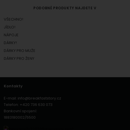
PODOBNÉ PRODUKTY NAJDETE V
VŠECHNO!
JÍDLO!
NÁPOJE
DÁRKY!
DÁRKY PRO MUŽE
DÁRKY PRO ŽENY
Kontakty
E-mail:
info@breakfaststory.cz
Telefon:
+420 736 630 073
Bankovní spojení:
1883180002/5500