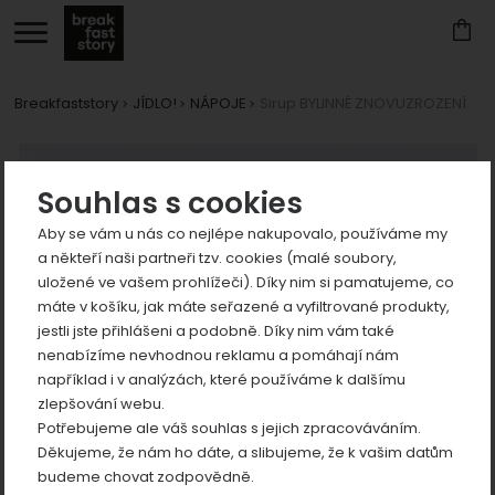
Breakfaststory
JÍDLO!
NÁPOJE
Sirup BYLINNÉ ZNOVUZROZENÍ
Zobrazit
Fotografie
více
Zobrazit
Souhlas s cookies
více
Aby se vám u nás co nejlépe nakupovalo, používáme my
Zobrazit
a někteří naši partneři tzv. cookies (malé soubory,
více
uložené ve vašem prohlížeči). Díky nim si pamatujeme, co
Zobrazit
máte v košíku, jak máte seřazené a vyfiltrované produkty,
více
jestli jste přihlášeni a podobně. Díky nim vám také
nenabízíme nevhodnou reklamu a pomáhají nám
například i v analýzách, které používáme k dalšímu
zlepšování webu.
Potřebujeme ale váš souhlas s jejich zpracováváním.
Děkujeme, že nám ho dáte, a slibujeme, že k vašim datům
Zobrazit
budeme chovat zodpovědně.
více