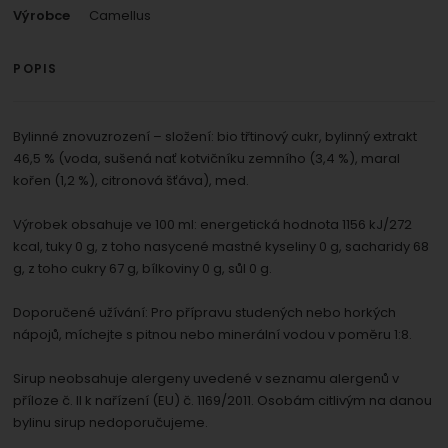
umožní nám zobrazit služby jako je chat a podobně.
Povoleno
Výrobce
Camellus
POPIS
Zobrazit
Tyto cookies nám umožňují měření výkonu našeho webu i
našich reklamních kampaní. Jejich pomocí určujeme
Marketingové
Marketingové
-
abychom vás neobtěžovali
počet návštěv a zdroje návštěv našich internetových
.
Bylinné znovuzrození – složení: bio třtinový cukr, bylinný extrakt
nevhodnou reklamou
stránek. Data získaná pomocí těchto cookies
46,5 % (voda, sušená nať kotvičníku zemního (3,4 %), maral
Povoleno
zpracováváme souhrnně a anonymně, takže nejsme
kořen (1,2 %), citronová šťáva), med.
schopni identifikovat konkrétní uživatele našeho webu.
Výrobek obsahuje ve 100 ml: energetická hodnota 1156 kJ/272
Zobrazit
Marketingové cookies používáme my nebo naši partneři,
kcal, tuky 0 g, z toho nasycené mastné kyseliny 0 g, sacharidy 68
abychom vám mohli zobrazit vhodné obsahy nebo
g, z toho cukry 67 g, bílkoviny 0 g, sůl 0 g.
reklamy jak na našich stránkách, tak na stránkách třetích
stran.
Doporučené užívání: Pro přípravu studených nebo horkých
nápojů, míchejte s pitnou nebo minerální vodou v poměru 1:8.
Sirup neobsahuje alergeny uvedené v seznamu alergenů v
příloze č. II k nařízení (EU) č. 1169/2011. Osobám citlivým na danou
bylinu sirup nedoporučujeme.