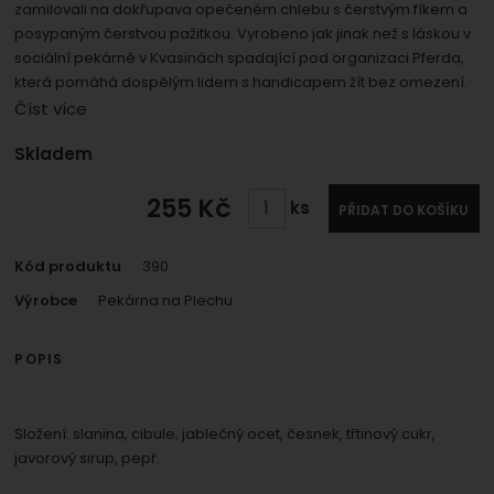
umožní nám zobrazit služby jako je chat a podobně.
zamilovali na dokřupava opečeném chlebu s čerstvým fíkem a
Povoleno
posypaným čerstvou pažitkou. Vyrobeno jak jinak než s láskou v
sociální pekárně v Kvasinách spadající pod organizaci Pferda,
která pomáhá dospělým lidem s handicapem žít bez omezení.
Zobrazit
Tyto cookies nám umožňují měření výkonu našeho webu i
Číst více
našich reklamních kampaní. Jejich pomocí určujeme
Marketingové
Marketingové
-
abychom vás neobtěžovali
počet návštěv a zdroje návštěv našich internetových
.
Dostupnost:
Skladem
nevhodnou reklamou
stránek. Data získaná pomocí těchto cookies
Povoleno
zpracováváme souhrnně a anonymně, takže nejsme
255
Kč
ks
PŘIDAT DO KOŠÍKU
schopni identifikovat konkrétní uživatele našeho webu.
Zobrazit
Marketingové cookies používáme my nebo naši partneři,
Kód produktu
390
abychom vám mohli zobrazit vhodné obsahy nebo
Výrobce
Pekárna na Plechu
reklamy jak na našich stránkách, tak na stránkách třetích
stran.
POPIS
Složení: slanina, cibule, jablečný ocet, česnek, třtinový cukr,
javorový sirup, pepř.