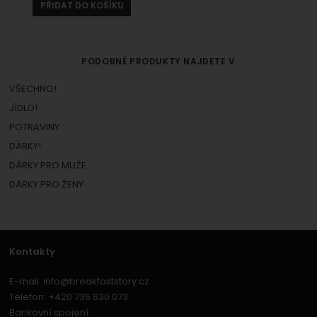
PŘIDAT DO KOŠÍKU
PODOBNÉ PRODUKTY NAJDETE V
VŠECHNO!
JÍDLO!
POTRAVINY
DÁRKY!
DÁRKY PRO MUŽE
DÁRKY PRO ŽENY
Kontakty
E-mail:
info@breakfaststory.cz
Telefon:
+420 736 630 073
Bankovní spojení: