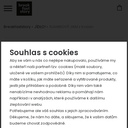
Breakfaststory
JÍDLO!
SLANINOVÝ JAM z Kvasin
Zobrazit
Fotografie
více
Zobrazit
Souhlas s cookies
více
Aby se vám u nás co nejlépe nakupovalo, používáme my
Zobrazit
a někteří naši partneři tzv. cookies (malé soubory,
více
uložené ve vašem prohlížeči). Díky nim si pamatujeme, co
Zobrazit
máte v košíku, jak máte seřazené a vyfiltrované produkty,
více
jestli jste přihlášeni a podobně. Díky nim vám také
nenabízíme nevhodnou reklamu a pomáhají nám
předchozí
n
například i v analýzách, které používáme k dalšímu
zlepšování webu.
Potřebujeme ale váš souhlas s jejich zpracováváním.
Děkujeme, že nám ho dáte, a slibujeme, že k vašim datům
Zobrazit
budeme chovat zodpovědně.
více