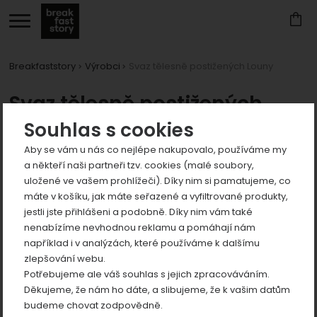
Breakfaststory
Výrobci
Svaz tělesně postižených Louny
Svaz tělesně postižených
Louny
Souhlas s cookies
Aby se vám u nás co nejlépe nakupovalo, používáme my
Produkty
a někteří naši partneři tzv. cookies (malé soubory,
uložené ve vašem prohlížeči). Díky nim si pamatujeme, co
máte v košíku, jak máte seřazené a vyfiltrované produkty,
jestli jste přihlášeni a podobně. Díky nim vám také
nenabízíme nevhodnou reklamu a pomáhají nám
například i v analýzách, které používáme k dalšímu
zlepšování webu.
Polštářek
VYMALUJ SI
Potřebujeme ale váš souhlas s jejich zpracováváním.
DINOSAURA
Děkujeme, že nám ho dáte, a slibujeme, že k vašim datům
budeme chovat zodpovědně.
290
Kč