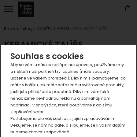
Breakfaststory
DOMŮ!
NÁDOBÍ
KERAMICKÉ TALÍŘE
Zobrazit
KERAMICKÉ TALÍŘE
více
Souhlas s cookies
Produkty
Aby se vám u nás co nejlépe nakupovalo, používáme my
a někteří naši partneři tzv. cookies (malé soubory,
uložené ve vašem prohlížeči). Díky nim si pamatujeme, co
Zobrazit
máte v košíku, jak máte seřazené a vyfiltrované produkty,
více
jestli jste přihlášeni a podobně. Díky nim vám také
nenabízíme nevhodnou reklamu a pomáhají nám
například i v analýzách, které používáme k dalšímu
zlepšování webu.
Potřebujeme ale váš souhlas s jejich zpracováváním.
Děkujeme, že nám ho dáte, a slibujeme, že k vašim datům
budeme chovat zodpovědně.
Keramický tác KVETOUCÍ
Keramický talíř V BORŮVČÍ