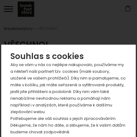
Breakfaststory
VŠECHNO!
Zobrazit
VŠECHNO!
více
Zobrazit
Souhlas s cookies
Produkty
více
Aby se vám u nás co nejlépe nakupovalo, používáme my
Zobrazit
a někteří naši partneři tzv. cookies (malé soubory,
více
uložené ve vašem prohlížeči). Díky nim si pamatujeme, co
Zobrazit
máte v košíku, jak máte seřazené a vyfiltrované produkty,
více
jestli jste přihlášeni a podobně. Díky nim vám také
Zobrazit
nenabízíme nevhodnou reklamu a pomáhají nám
například i v analýzách, které používáme k dalšímu
více
zlepšování webu.
Potřebujeme ale váš souhlas s jejich zpracováváním.
Děkujeme, že nám ho dáte, a slibujeme, že k vašim datům
Recyklovaný SEŠIT
budeme chovat zodpovědně.
TRUSÍKOVÝ - ze sloního
LEVANDULOVÝ SIRUP