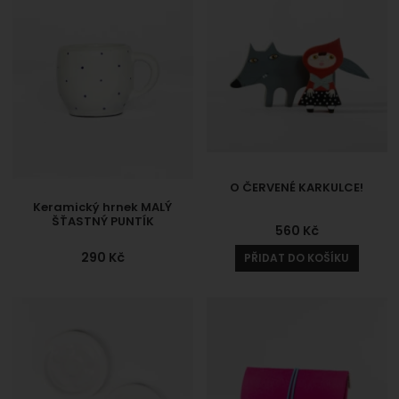
O ČERVENÉ KARKULCE!
Keramický hrnek MALÝ
ŠŤASTNÝ PUNTÍK
560
Kč
290
Kč
PŘIDAT DO KOŠÍKU