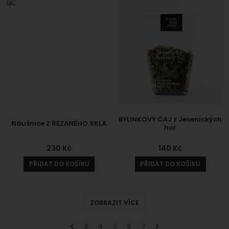
BYLINKOVÝ ČAJ z Jesenických
Náušnice Z ŘEZANÉHO SKLA
hor
230
Kč
140
Kč
PŘIDAT DO KOŠÍKU
PŘIDAT DO KOŠÍKU
ZOBRAZIT VÍCE
předchozí
3
4
5
6
7
následující