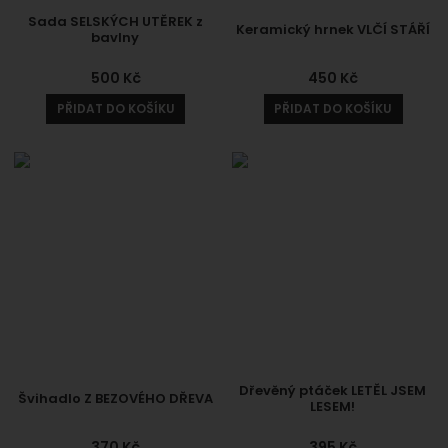
Sada SELSKÝCH UTĚREK z
Keramický hrnek VLČÍ STÁŘÍ
bavlny
500
Kč
450
Kč
PŘIDAT DO KOŠÍKU
PŘIDAT DO KOŠÍKU
Dřevěný ptáček LETĚL JSEM
Švihadlo Z BEZOVÉHO DŘEVA
LESEM!
370
Kč
395
Kč