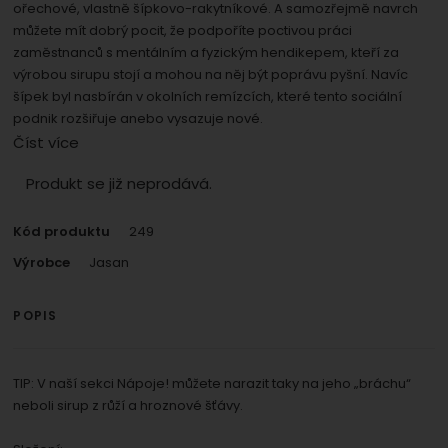
umožní nám zobrazit služby jako je chat a podobně.
ořechové, vlastně šípkovo-rakytníkové. A samozřejmě navrch
Povoleno
můžete mít dobrý pocit, že podpoříte poctivou práci
zaměstnanců s mentálním a fyzickým hendikepem, kteří za
výrobou sirupu stojí a mohou na něj být poprávu pyšní. Navíc
Zobrazit
Tyto cookies nám umožňují měření výkonu našeho webu i
šípek byl nasbírán v okolních remízcích, které tento sociální
našich reklamních kampaní. Jejich pomocí určujeme
Marketingové
Marketingové
-
abychom vás neobtěžovali
podnik rozšiřuje anebo vysazuje nové.
počet návštěv a zdroje návštěv našich internetových
.
nevhodnou reklamou
Číst více
stránek. Data získaná pomocí těchto cookies
Povoleno
zpracováváme souhrnně a anonymně, takže nejsme
Produkt se již neprodává.
schopni identifikovat konkrétní uživatele našeho webu.
Zobrazit
Marketingové cookies používáme my nebo naši partneři,
Kód produktu
249
abychom vám mohli zobrazit vhodné obsahy nebo
Výrobce
Jasan
reklamy jak na našich stránkách, tak na stránkách třetích
stran.
POPIS
TIP: V naší sekci Nápoje! můžete narazit taky na jeho „bráchu“
neboli sirup z růží a hroznové šťávy.