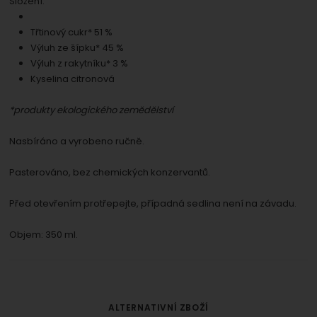
Složení:
Třtinový cukr* 51 %
Výluh ze šípku* 45 %
Výluh z rakytníku* 3 %
Kyselina citronová
*produkty ekologického zemědělství
Nasbíráno a vyrobeno ručně.
Pasterováno, bez chemických konzervantů.
Před otevřením protřepejte, případná sedlina není na závadu.
Objem: 350 ml.
ALTERNATIVNÍ ZBOŽÍ