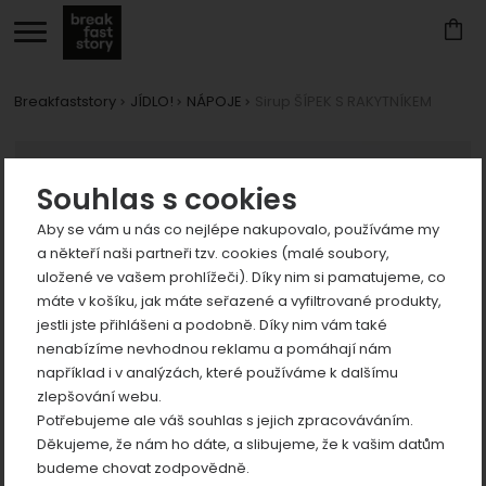
Breakfaststory
JÍDLO!
NÁPOJE
Sirup ŠÍPEK S RAKYTNÍKEM
Zobrazit
Fotografie
více
Zobrazit
Souhlas s cookies
více
Aby se vám u nás co nejlépe nakupovalo, používáme my
Zobrazit
a někteří naši partneři tzv. cookies (malé soubory,
více
uložené ve vašem prohlížeči). Díky nim si pamatujeme, co
Zobrazit
máte v košíku, jak máte seřazené a vyfiltrované produkty,
více
jestli jste přihlášeni a podobně. Díky nim vám také
nenabízíme nevhodnou reklamu a pomáhají nám
předchozí
n
například i v analýzách, které používáme k dalšímu
zlepšování webu.
Potřebujeme ale váš souhlas s jejich zpracováváním.
Děkujeme, že nám ho dáte, a slibujeme, že k vašim datům
Zobrazit
budeme chovat zodpovědně.
více