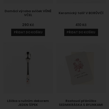
Domácí výroba svíček VŮNĚ
Keramický talíř V BORŮVČÍ
VČEL
290
Kč
410
Kč
PŘIDAT DO KOŠÍKU
PŘIDAT DO KOŠÍKU
Lžička s ručním dekorem
Rostoucí přáníčko
JEDEN ŠÍPEK
SEDMIKRÁSKA S BYLINKAMI