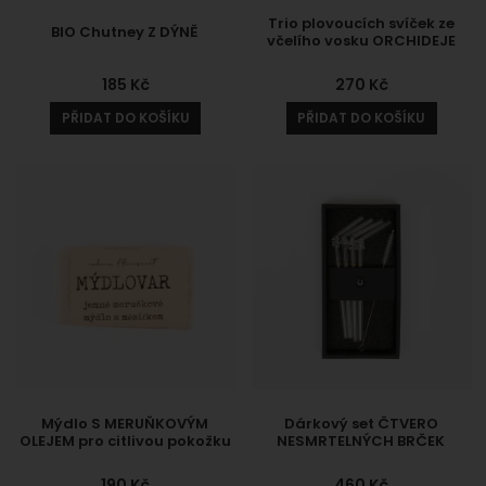
Trio plovoucích svíček ze
BIO Chutney Z DÝNĚ
včelího vosku ORCHIDEJE
185
Kč
270
Kč
PŘIDAT DO KOŠÍKU
PŘIDAT DO KOŠÍKU
Mýdlo S MERUŇKOVÝM
Dárkový set ČTVERO
OLEJEM pro citlivou pokožku
NESMRTELNÝCH BRČEK
190
Kč
460
Kč