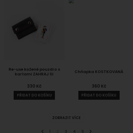
Re-use kožené pouzdro s
Chňapka KOSTKOVANÁ
kartami ZAHRAJ SI
330
Kč
360
Kč
PŘIDAT DO KOŠÍKU
PŘIDAT DO KOŠÍKU
ZOBRAZIT VÍCE
předchozí
1
2
3
4
5
následující