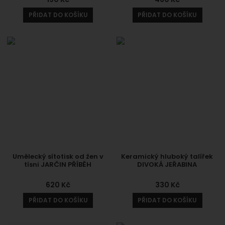
PŘIDAT DO KOŠÍKU
PŘIDAT DO KOŠÍKU
Umělecký sítotisk od žen v
Keramický hluboký talířek
tísni JARČIN PŘÍBĚH
DIVOKÁ JEŘABINA
620
Kč
330
Kč
PŘIDAT DO KOŠÍKU
PŘIDAT DO KOŠÍKU