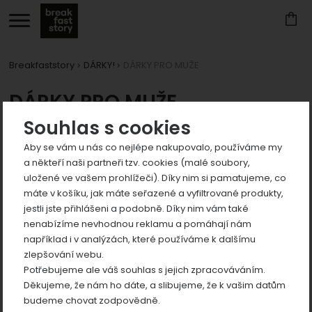
Breakfaststory
DÁRKY!
DÁRKY PRO MUŽE
Zobrazit
DÁRKY PRO MUŽE
více
Zobrazit
Souhlas s cookies
Produkty
více
Aby se vám u nás co nejlépe nakupovalo, používáme my
Zobrazit
a někteří naši partneři tzv. cookies (malé soubory,
více
uložené ve vašem prohlížeči). Díky nim si pamatujeme, co
Zobrazit
máte v košíku, jak máte seřazené a vyfiltrované produkty,
více
jestli jste přihlášeni a podobně. Díky nim vám také
Zobrazit
nenabízíme nevhodnou reklamu a pomáhají nám
například i v analýzách, které používáme k dalšímu
více
zlepšování webu.
Potřebujeme ale váš souhlas s jejich zpracováváním.
Děkujeme, že nám ho dáte, a slibujeme, že k vašim datům
budeme chovat zodpovědně.
Fairtrade KÁVA PRO
Ručně malovaný závěsný